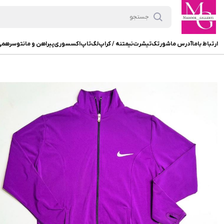
ارتباط باما
آدرس ما
شورتک
تیشرت
نیمتنه / کراپ
لگ
تاپ
اکسسوری
پیراهن و مانتو
سرهمی