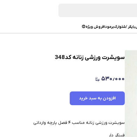
بایکر /شلوارک
برمودا
فروش ویژه😍
سویشرت ورزشی زنانه کد348
۵۳۰٫۰۰۰
افزودن به سبد خرید
سویشرت ورزشی زنانه مناسب ۴ فصل پارچه وارداتی
فینگر دار