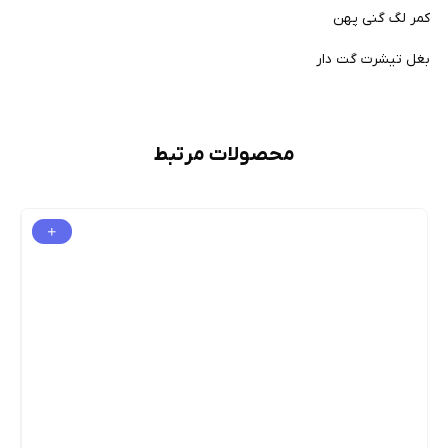
کمر لگ گنی پهن
بغل تیشرت گت دار
محصولات مرتبط