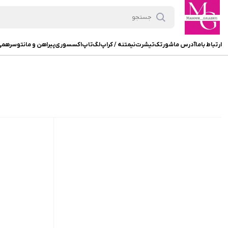
ارتباط باما
آدرس ما
شورتک
تیشرت
نیمتنه / کراپ
لگ
تاپ
اکسسوری
پیراهن و مانتو
سرهمی