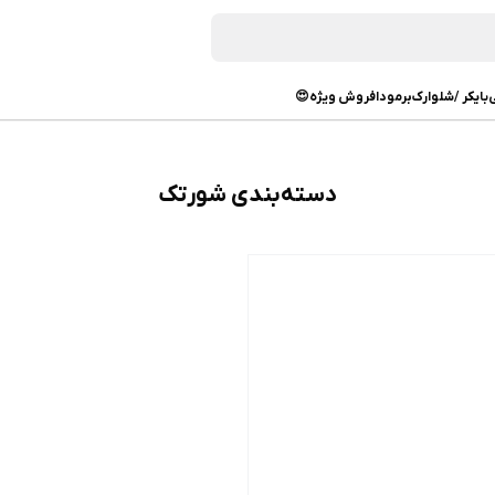
بایکر /شلوارک
برمودا
فروش ویژه😍
دسته‌بندی شورتک